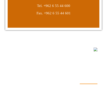
Tel. +962 6 55 44 600
Fax. +962 6 55 44 601
يتعلق الأمر كله بالتقاط الخيال ، وتوفير بيئة
ملائمة حقًا وتحقيق بعض أحلامك. لديكم
رغباتكم ، لدينا مصباح علاء الدين!
الحلول
الجولات
خدماتنا