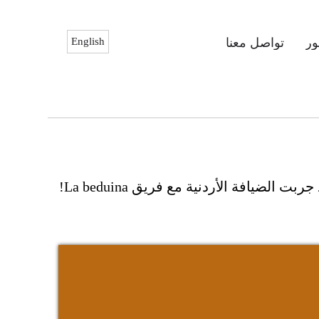
ر
تواصل معنا
English
نرحب باستكشاف الأردن مع معرض La beduina الخاص للصور ، لكنك لن تختبر أي شيء إذا لم تكن قد جربت الضيافة الأردنية مع فريق La beduina!